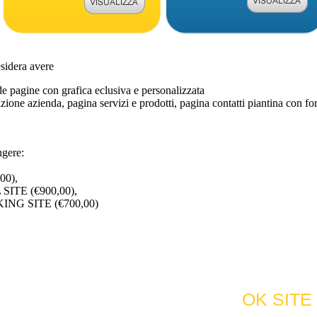
esidera avere
un sito animato
e di grande impatto grafico e sonoro.
e pagine con grafica eclusiva e personalizzata
azione azienda, pagina servizi e prodotti, pagina contatti piantina con f
ngere:
00),
ITE (€900,00),
NG SITE (€700,00)
ta
ia di visite
OK SITE
dettagli >>