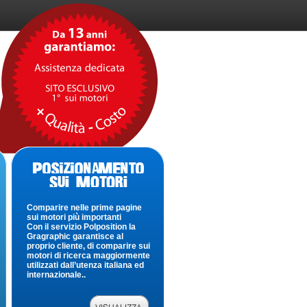
Comparire nelle prime pagine
sui motori più importanti
Con il servizio Polposition la
Gragraphic garantisce al
proprio cliente, di comparire sui
motori di ricerca maggiormente
utilizzati dall’utenza italiana ed
internazionale..