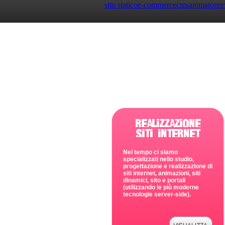
sito statico
e-commerce
cms
animato
pre
Nel tempo ci siamo
specializzati nello studio,
progettazione e realizzazione di
siti internet, animazioni, siti
dinamici, sito e portali
(utilizzando le più moderne
tecnologie server-side).