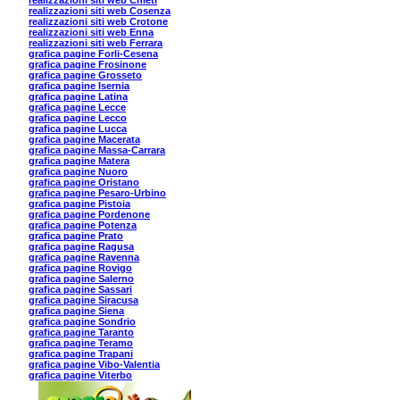
realizzazioni siti web Chieti
realizzazioni siti web Cosenza
realizzazioni siti web Crotone
realizzazioni siti web Enna
realizzazioni siti web Ferrara
grafica pagine Forli-Cesena
grafica pagine Frosinone
grafica pagine Grosseto
grafica pagine Isernia
grafica pagine Latina
grafica pagine Lecce
grafica pagine Lecco
grafica pagine Lucca
grafica pagine Macerata
grafica pagine Massa-Carrara
grafica pagine Matera
grafica pagine Nuoro
grafica pagine Oristano
grafica pagine Pesaro-Urbino
grafica pagine Pistoia
grafica pagine Pordenone
grafica pagine Potenza
grafica pagine Prato
grafica pagine Ragusa
grafica pagine Ravenna
grafica pagine Rovigo
grafica pagine Salerno
grafica pagine Sassari
grafica pagine Siracusa
grafica pagine Siena
grafica pagine Sondrio
grafica pagine Taranto
grafica pagine Teramo
grafica pagine Trapani
grafica pagine Vibo-Valentia
grafica pagine Viterbo