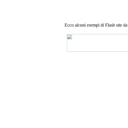
- indicizzazione sui maggiori motori di ricerc
Ecco alcuni esempi di Flash site da n
Qui si presentano una serie di siti ese
quale potete prendere ispirazione
per un vostro futuro sito!
Per maggiori informazioni:
Tel.
0321 1995378 - 0321 1814404