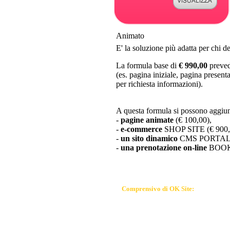
Animato
E' la soluzione più adatta per chi d
La formula base di
€ 990,00
preved
(es. pagina iniziale, pagina present
per richiesta informazioni).
A questa formula si possono aggiu
-
pagine animate
(€ 100,00),
-
e-commerce
SHOP SITE (€ 900,
-
un sito dinamico
CMS PORTAL S
-
una prenotazione on-line
BOOKI
Comprensivo di OK Site:
- tassa annuale dominio instestato al cliente
- caselle e-mail con antispam + mail certifica
- spazio web e consumo banda idonee a miglia
- statistiche e contatore d'accessi
- aggiornamento testo e immagini