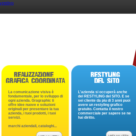
ventivo
Web agency - in tutta Italia
Tel. 0321 1995378
0321 1814404 - Fax 0321 1995379
P.I. 01656880034
Saturday 08 August 2026
La comunicazione visiva è
L'azienda si occuperà anche
fondamentale, per lo sviluppo di
del RESTYLING del SITO. E se
ogni azienda. Gragraphic ti
sei cliente da piu di 3 anni puoi
offre idee nuove e soluzioni
avere un restyling grafico
originali per presentare la tua
gratuito. Contatta il nostro
azienda, i tuoi prodotti, i tuoi
commerciale per sapere se ne
servizi.
hai diritto.
marchi aziendali, cataloghi...