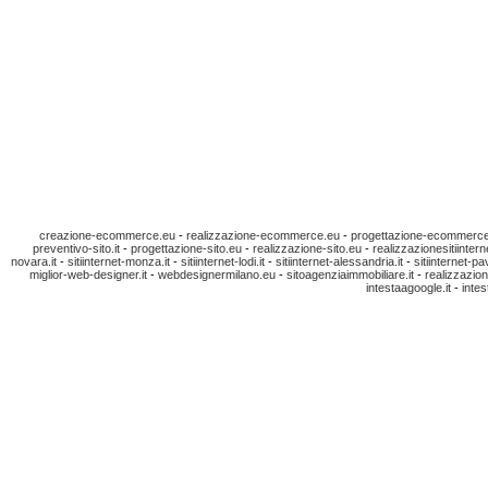
creazione-ecommerce.eu
-
realizzazione-ecommerce.eu
-
progettazione-ecommerc
preventivo-sito.it
-
progettazione-sito.eu
-
realizzazione-sito.eu
-
realizzazionesitiinterne
novara.it
-
sitiinternet-monza.it
-
sitiinternet-lodi.it
-
sitiinternet-alessandria.it
-
sitiinternet-pa
miglior-web-designer.it
-
webdesignermilano.eu
-
sitoagenziaimmobiliare.it
-
realizzazion
intestaagoogle.it
-
intes