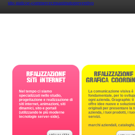
sito statico
e-commerce
cms
animato
preventivo
Nel tempo ci siamo
La comunicazione visiva è
specializzati nello studio,
fondamentale, per lo svilup
progettazione e realizzazione di
ogni azienda. Gragraphic ti
siti internet, animazioni, siti
offre idee nuove e soluzioni
dinamici, sito e portali
originali per presentare la 
(utilizzando le più moderne
azienda, i tuoi prodotti, i tuo
tecnologie server-side).
servizi.
marchi aziendali, cataloghi..