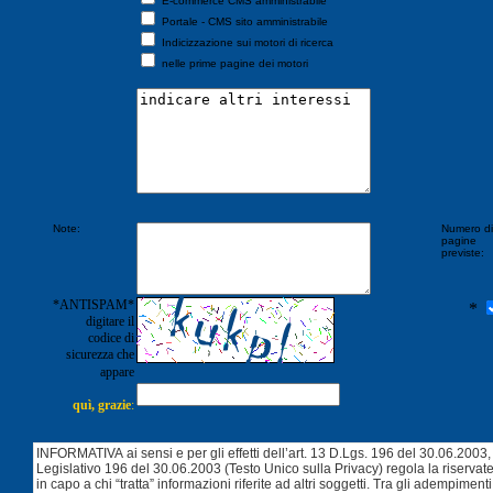
E-commerce CMS amministrabile
Portale - CMS sito amministrabile
Indicizzazione sui motori di ricerca
nelle prime pagine dei motori
Note:
Numero di
pagine
previste:
*ANTISPAM*
*
digitare il
codice di
sicurezza che
appare
quì, grazie
: