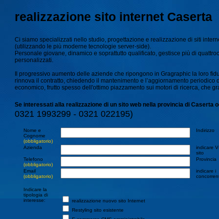
realizzazione sito internet Caserta
Ci siamo specializzati nello studio, progettazione e realizzazione di siti inter
(utilizzando le più moderne tecnologie server-side).
Personale giovane, dinamico e soprattutto qualificato, gestisce più di quattro
personalizzati.
Il progressivo aumento delle aziende che ripongono in Gragraphic la loro fiduc
rinnova il contratto, chiedendo il mantenimento e l’aggiornamento periodico del 
economico, frutto spesso dell'ottimo piazzamento sui motori di ricerca, che gra
Se interessati alla realizzazione di un sito web nella provincia di Caserta 
0321 1993299 - 0321 022195)
Nome e
Indirizzo
Cognome
(obbligatorio)
Azienda
indicare V
sito
Telefono
Provincia
(obbligatorio)
Email
indicare i
(obbligatorio)
concorrent
Indicare la
tipologia di
interesse:
realizzazione nuovo sito Internet
Restyling sito esistente