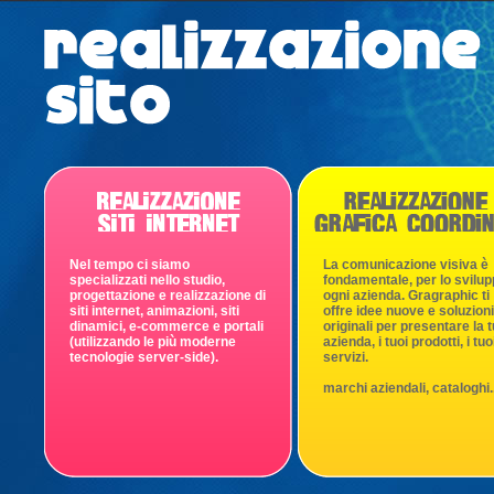
Nel tempo ci siamo
La comunicazione visiva è
specializzati nello studio,
fondamentale, per lo svilup
progettazione e realizzazione di
ogni azienda. Gragraphic ti
siti internet, animazioni, siti
offre idee nuove e soluzioni
dinamici, e-commerce e portali
originali per presentare la 
(utilizzando le più moderne
azienda, i tuoi prodotti, i tuo
tecnologie server-side).
servizi.
marchi aziendali, cataloghi..