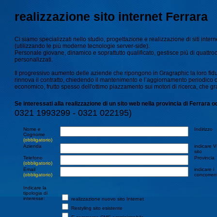
realizzazione sito internet Ferrara
Ci siamo specializzati nello studio, progettazione e realizzazione di siti inter
(utilizzando le più moderne tecnologie server-side).
Personale giovane, dinamico e soprattutto qualificato, gestisce più di quattro
personalizzati.
Il progressivo aumento delle aziende che ripongono in Gragraphic la loro fiduc
rinnova il contratto, chiedendo il mantenimento e l’aggiornamento periodico del 
economico, frutto spesso dell'ottimo piazzamento sui motori di ricerca, che gra
Se interessati alla realizzazione di un sito web nella provincia di Ferrara 
0321 1993299 - 0321 022195)
Nome e
Indirizzo
Cognome
(obbligatorio)
Azienda
indicare V
sito
Telefono
Provincia
(obbligatorio)
Email
indicare i
(obbligatorio)
concorrent
Indicare la
tipologia di
interesse:
realizzazione nuovo sito Internet
Restyling sito esistente