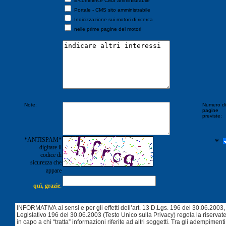
E-commerce CMS amministrabile
Portale - CMS sito amministrabile
Indicizzazione sui motori di ricerca
nelle prime pagine dei motori
Note:
Numero di
pagine
previste:
*ANTISPAM*
*
digitare il
codice di
sicurezza che
appare
quì, grazie
: