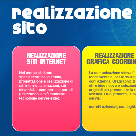
Nel tempo ci siamo
La comunicazione visiva è
specializzati nello studio,
fondamentale, per lo svilup
progettazione e realizzazione di
ogni azienda. Gragraphic ti
siti internet, animazioni, siti
offre idee nuove e soluzioni
dinamici, e-commerce e portali
originali per presentare la 
(utilizzando le più moderne
azienda, i tuoi prodotti, i tuo
tecnologie server-side).
servizi.
marchi aziendali, cataloghi..